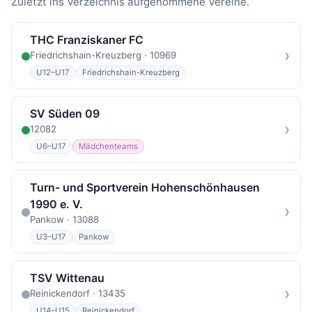
Zuletzt ins Verzeichnis aufgenommene Vereine.
THC Franziskaner FC
›
Friedrichshain-Kreuzberg · 10969
U12–U17
Friedrichshain-Kreuzberg
SV Süden 09
›
12082
U6–U17
Mädchenteams
Turn- und Sportverein Hohenschönhausen
1990 e. V.
›
Pankow · 13088
U3–U17
Pankow
TSV Wittenau
›
Reinickendorf · 13435
U14–U15
Reinickendorf