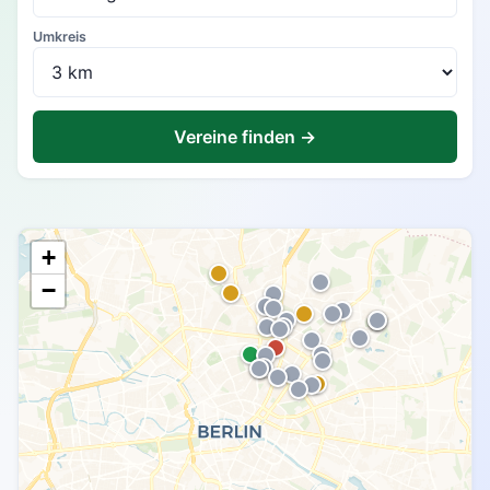
Umkreis
Vereine finden →
+
−