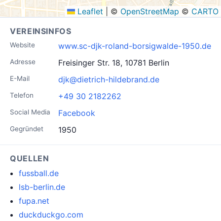
Leaflet
|
©
OpenStreetMap
©
CARTO
VEREINSINFOS
Website
www.sc-djk-roland-borsigwalde-1950.de
Adresse
Freisinger Str. 18, 10781 Berlin
E-Mail
djk@dietrich-hildebrand.de
Telefon
+49 30 2182262
Social Media
Facebook
Gegründet
1950
QUELLEN
fussball.de
lsb-berlin.de
fupa.net
duckduckgo.com