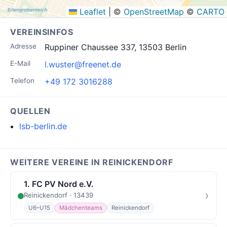
Leaflet
|
©
OpenStreetMap
©
CARTO
VEREINSINFOS
Adresse
Ruppiner Chaussee 337, 13503 Berlin
E-Mail
l.wuster@freenet.de
Telefon
+49 172 3016288
QUELLEN
lsb-berlin.de
WEITERE VEREINE IN REINICKENDORF
1. FC PV Nord e.V.
›
Reinickendorf · 13439
U6–U15
Mädchenteams
Reinickendorf