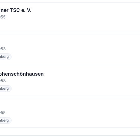
ner TSC e. V.
055
053
nberg
Hohenschönhausen
053
nberg
055
nberg