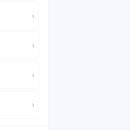
›
›
›
›