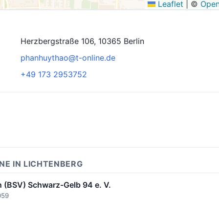
Leaflet
|
©
Open
Herzbergstraße 106, 10365 Berlin
phanhuythao@t-online.de
+49 173 2953752
NE IN LICHTENBERG
in (BSV) Schwarz-Gelb 94 e. V.
059