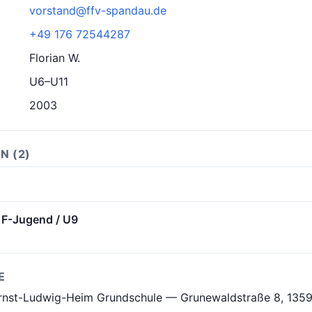
vorstand@ffv-spandau.de
+49 176 72544287
Florian W.
U6–U11
2003
N (2)
 F-Jugend / U9
E
Ernst-Ludwig-Heim Grundschule — Grunewaldstraße 8, 1359