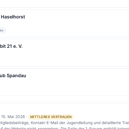
 Haselhorst
au
it 21 e. V.
Club Spandau
 15. Mai 2026 ·
MITTLERES VERTRAUEN
gliedsbeiträge, Kontakt-E-Mail der Jugendleitung und detaillierte Trai
f der Website nicht angegeben. Die Seite der 1. Frauen enthält keinen 