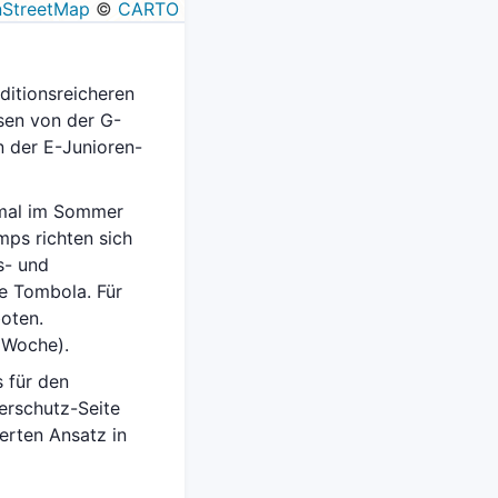
StreetMap
©
CARTO
ditionsreicheren
ssen von der G-
n der E-Junioren-
imal im Sommer
mps richten sich
s- und
e Tombola. Für
oten.
 Woche).
s für den
erschutz-Seite
erten Ansatz in