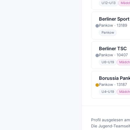
U12–U13
Mädc
Berliner Spor
Pankow · 13189
Pankow
Berliner TSC
Pankow · 10407
U6–U19
Mädch
Borussia Pan
Pankow · 13187
U4–U19
Mädch
Profil ausgelesen am
Die Jugend-Teamseite