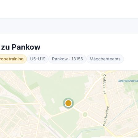
t zu Pankow
robetraining
U5–U19
Pankow · 13156
Mädchenteams