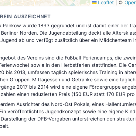
Leaflet
|
©
Open
EREIN AUSZEICHNET
u Pankow wurde 1893 gegründet und ist damit einer der tra
 Berliner Norden. Die Jugendabteilung deckt alle Alterskla
-Jugend ab und verfügt zusätzlich über ein Mädchenteam i
ngebot des Vereins sind die Fußball-Feriencamps, die zwe
 Ferienwoche) sowie in den Herbstferien stattfinden. Die Ca
 bis 2013, umfassen täglich spielerisches Training in alter
chen Gruppen, Mittagessen und Getränke sowie eine täglich
gänge 2017 bis 2014 wird eine eigene Fördergruppe angeb
 zahlen einen reduzierten Preis (150 EUR statt 170 EUR pro
ßerdem Ausrichter des Nord-Ost Pokals, eines Hallenturnier
in veröffentlichtes Jugendkonzept sowie eine eigene Kind
 Darstellung der DFB-Vorgaben unterstreichen den strukturi
eit.