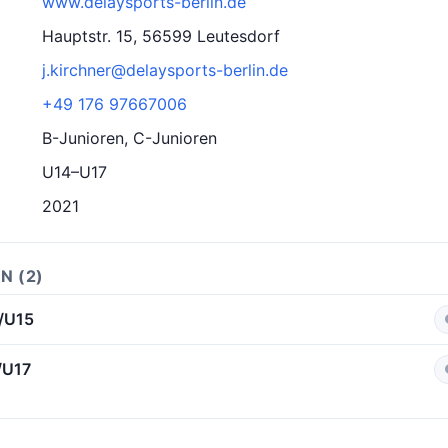
www.delaysports-berlin.de
Hauptstr. 15, 56599 Leutesdorf
j.kirchner@delaysports-berlin.de
+49 176 97667006
B-Junioren, C-Junioren
U14–U17
2021
N (2)
4/U15
/U17