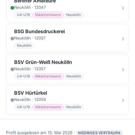
Berliner Amateure
›
Neukölln · 12047
U4–U19
Mädchenteams
Neukölln
BSG Bundesdruckerei
›
Neukölln · 12057
Neukölln
BSV Grün-Weiß Neukölln
›
Neukölln · 12357
U4–U19
Mädchenteams
Neukölln
BSV Hürtürkel
›
Neukölln · 12059
U6–U19
Mädchenteams
Neukölln
Profil ausgelesen am 15. Mai 2026 ·
NIEDRIGES VERTRAUEN