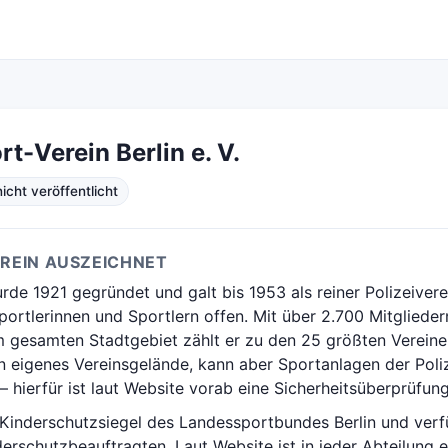
rt-Verein Berlin e. V.
cht veröffentlicht
EREIN AUSZEICHNET
rde 1921 gegründet und galt bis 1953 als reiner Polizeiverei
 Sportlerinnen und Sportlern offen. Mit über 2.700 Mitgliede
 gesamten Stadtgebiet zählt er zu den 25 größten Vereine
in eigenes Vereinsgelände, kann aber Sportanlagen der Poliz
– hierfür ist laut Website vorab eine Sicherheitsüberprüfung
 Kinderschutzsiegel des Landessportbundes Berlin und verf
nderschutzbeauftragten. Laut Website ist in jeder Abteilung 