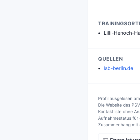
TRAININGSORT
Lilli-Henoch-Ha
QUELLEN
lsb-berlin.de
Profil ausgelesen am
Die Website des PSV 
Kontaktliste ohne A
Aufnahmestatus für 
Zusammenhang mit de
✉️ Etwas ist ve