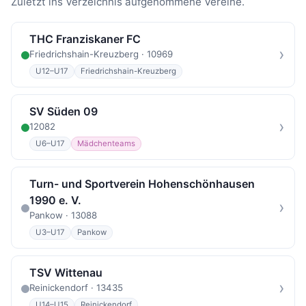
Zuletzt ins Verzeichnis aufgenommene Vereine.
THC Franziskaner FC
›
Friedrichshain-Kreuzberg · 10969
U12–U17
Friedrichshain-Kreuzberg
SV Süden 09
›
12082
U6–U17
Mädchenteams
Turn- und Sportverein Hohenschönhausen
1990 e. V.
›
Pankow · 13088
U3–U17
Pankow
TSV Wittenau
›
Reinickendorf · 13435
U14–U15
Reinickendorf