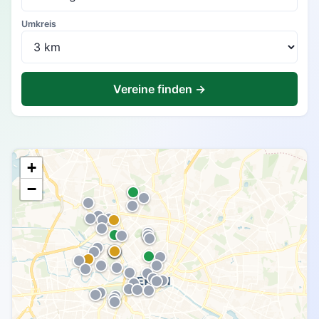
Umkreis
Vereine finden →
+
−