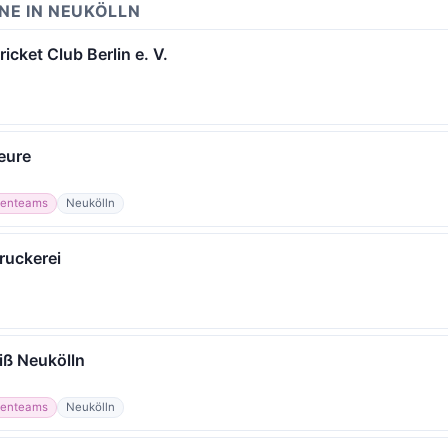
NE IN NEUKÖLLN
cket Club Berlin e. V.
eure
enteams
Neukölln
uckerei
ß Neukölln
enteams
Neukölln