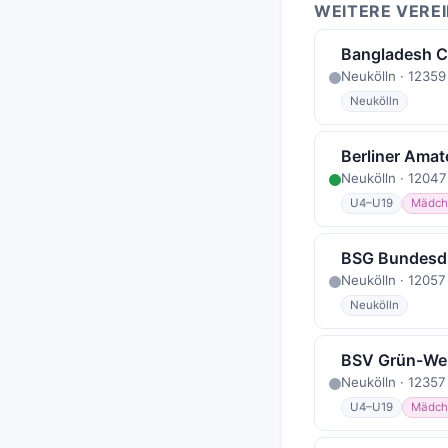
WEITERE VEREI
Bangladesh Cri
Neukölln · 12359
Neukölln
Berliner Amat
Neukölln · 12047
U4–U19
Mädch
BSG Bundesdr
Neukölln · 12057
Neukölln
BSV Grün-Wei
Neukölln · 12357
U4–U19
Mädch