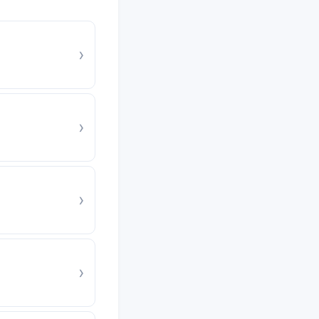
›
›
›
›