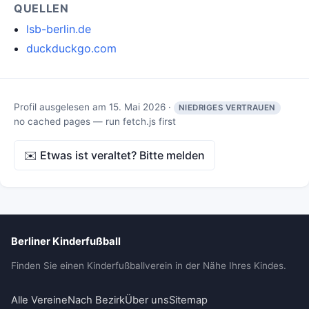
QUELLEN
lsb-berlin.de
duckduckgo.com
Profil ausgelesen am 15. Mai 2026 ·
NIEDRIGES VERTRAUEN
no cached pages — run fetch.js first
✉️ Etwas ist veraltet? Bitte melden
Berliner Kinderfußball
Finden Sie einen Kinderfußballverein in der Nähe Ihres Kindes.
Alle Vereine
Nach Bezirk
Über uns
Sitemap