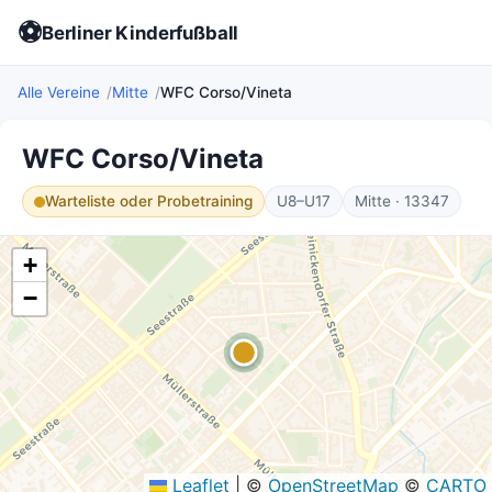
⚽
Berliner Kinderfußball
Alle Vereine
Mitte
WFC Corso/Vineta
WFC Corso/Vineta
Warteliste oder Probetraining
U8–U17
Mitte · 13347
+
−
Leaflet
|
©
OpenStreetMap
©
CARTO