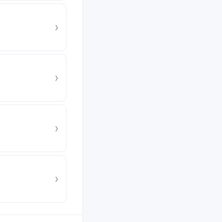
›
›
›
›