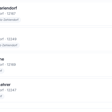
ariendorf
orf · 12167
itz-Zehlendorf
n
orf · 12249
tz-Zehlendorf
ne
orf · 12169
rf
Lehrer
orf · 12247
rf