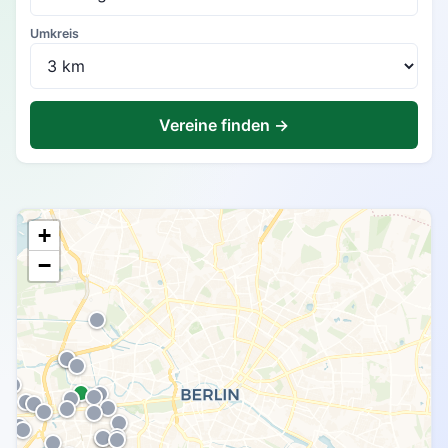
Umkreis
Vereine finden →
+
−