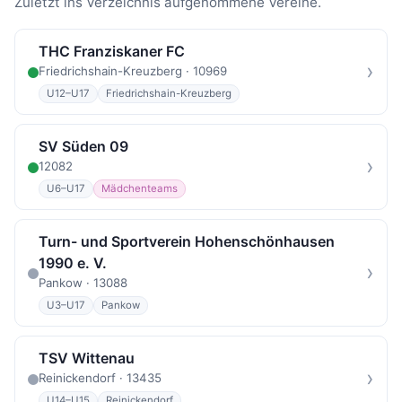
Zuletzt ins Verzeichnis aufgenommene Vereine.
THC Franziskaner FC
›
Friedrichshain-Kreuzberg · 10969
U12–U17
Friedrichshain-Kreuzberg
SV Süden 09
›
12082
U6–U17
Mädchenteams
Turn- und Sportverein Hohenschönhausen
1990 e. V.
›
Pankow · 13088
U3–U17
Pankow
TSV Wittenau
›
Reinickendorf · 13435
U14–U15
Reinickendorf