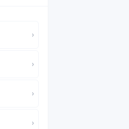
›
›
›
›