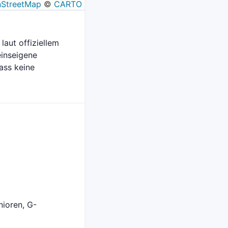
StreetMap
©
CARTO
laut offiziellem
einseigene
ass keine
nioren, G-