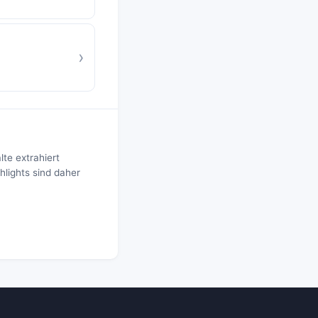
›
te extrahiert
hlights sind daher