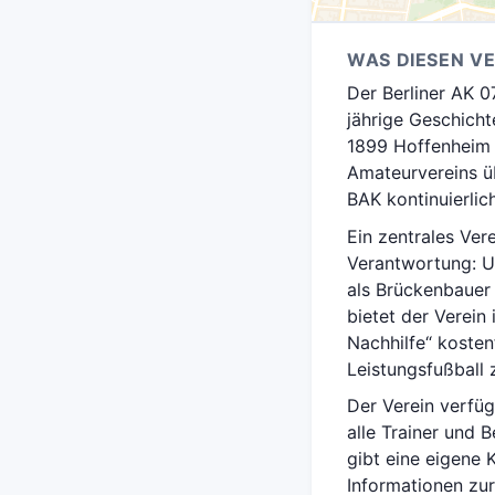
WAS DIESEN V
Der Berliner AK 
jährige Geschicht
1899 Hoffenheim 
Amateurvereins üb
BAK kontinuierlic
Ein zentrales Ver
Verantwortung: Un
als Brückenbauer 
bietet der Verei
Nachhilfe“ kosten
Leistungsfußball 
Der Verein verfüg
alle Trainer und
gibt eine eigene 
Informationen zu