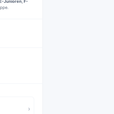
E-Junioren, F-
uppe.
›