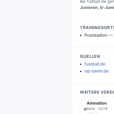
Bei fußball.de ge
Junioren, G-Jun
TRAININGSORT
Poststadion — L
QUELLEN
fussball.de
lsb-berlin.de
WEITERE VEREI
Aimnation
Mitte · 10178