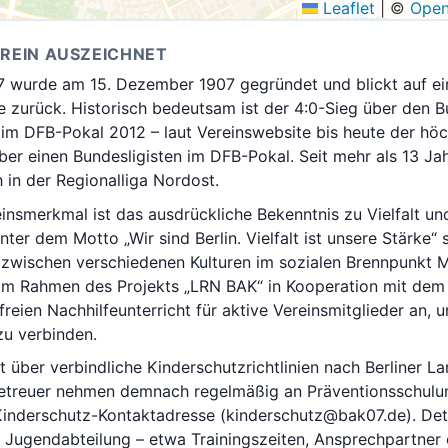
Leaflet
|
©
Open
EREIN AUSZEICHNET
07 wurde am 15. Dezember 1907 gegründet und blickt auf ei
e zurück. Historisch bedeutsam ist der 4:0-Sieg über den 
im DFB-Pokal 2012 – laut Vereinswebsite bis heute der höc
er einen Bundesligisten im DFB-Pokal. Seit mehr als 13 Jah
h in der Regionalliga Nordost.
einsmerkmal ist das ausdrückliche Bekenntnis zu Vielfalt un
ter dem Motto „Wir sind Berlin. Vielfalt ist unsere Stärke“ s
zwischen verschiedenen Kulturen im sozialen Brennpunkt M
n im Rahmen des Projekts „LRN BAK“ in Kooperation mit dem
freien Nachhilfeunterricht für aktive Vereinsmitglieder an,
zu verbinden.
t über verbindliche Kinderschutzrichtlinien nach Berliner 
 Betreuer nehmen demnach regelmäßig an Präventionsschulun
Kinderschutz-Kontaktadresse (kinderschutz@bak07.de). Deta
r Jugendabteilung – etwa Trainingszeiten, Ansprechpartner