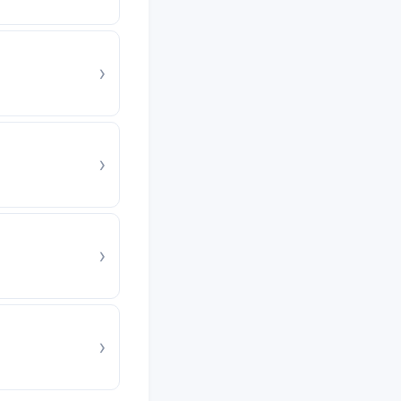
›
›
›
›