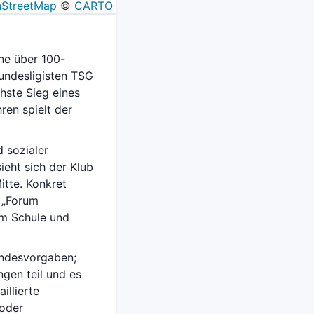
StreetMap
©
CARTO
ne über 100-
Bundesligisten TSG
hste Sieg eines
ren spielt der
d sozialer
ieht sich der Klub
itte. Konkret
 „Forum
 um Schule und
Landesvorgaben;
gen teil und es
illierte
 oder