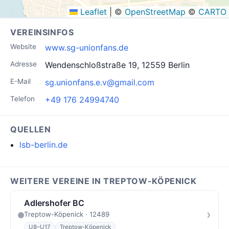
Leaflet
|
©
OpenStreetMap
©
CARTO
VEREINSINFOS
Website
www.sg-unionfans.de
Adresse
Wendenschloßstraße 19, 12559 Berlin
E-Mail
sg.unionfans.e.v@gmail.com
Telefon
+49 176 24994740
QUELLEN
lsb-berlin.de
WEITERE VEREINE IN TREPTOW-KÖPENICK
Adlershofer BC
›
Treptow-Köpenick · 12489
U8–U17
Treptow-Köpenick