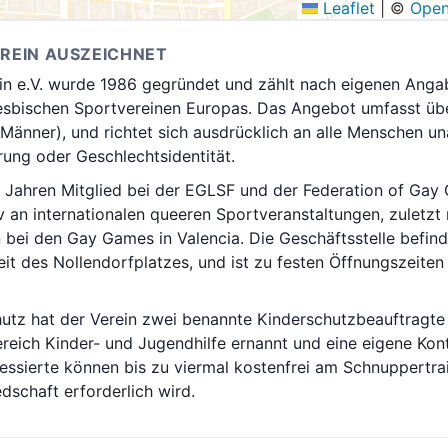
Leaflet
|
©
Open
EREIN AUSZEICHNET
lin e.V. wurde 1986 gegründet und zählt nach eigenen Ang
esbischen Sportvereinen Europas. Das Angebot umfasst übe
(Männer), und richtet sich ausdrücklich an alle Menschen 
erung oder Geschlechtsidentität.
it Jahren Mitglied bei der EGLSF und der Federation of Ga
iv an internationalen queeren Sportveranstaltungen, zuletzt 
 bei den Gay Games in Valencia. Die Geschäftsstelle befinde
t des Nollendorfplatzes, und ist zu festen Öffnungszeiten
hutz hat der Verein zwei benannte Kinderschutzbeauftragte
reich Kinder- und Jugendhilfe ernannt und eine eigene Kon
eressierte können bis zu viermal kostenfrei am Schnuppertra
edschaft erforderlich wird.