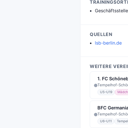
TRAININGSORT
Geschäftsstell
QUELLEN
lsb-berlin.de
WEITERE VERE
1. FC Schöne
Tempelhof-Schön
U5–U19
Mädch
BFC Germania
Tempelhof-Schö
U6–U11
Tempel