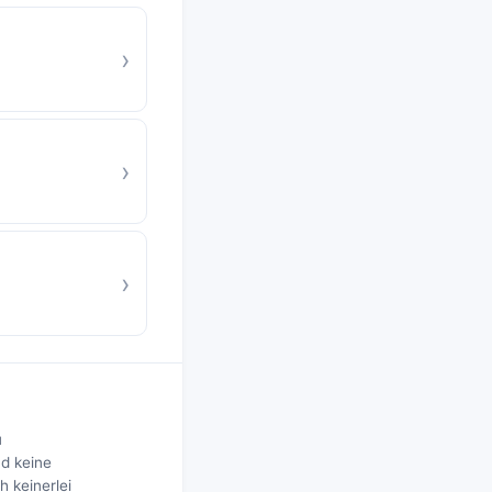
›
›
›
u
nd keine
h keinerlei