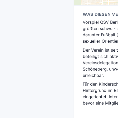
WAS DIESEN V
Vorspiel QSV Ber
größten schwul-l
darunter Fußball 
sexueller Orienti
Der Verein ist se
beteiligt sich akt
Vereinsdelegation
Schöneberg, unwei
erreichbar.
Für den Kindersc
Hintergrund im Be
eingerichtet. Int
bevor eine Mitgli