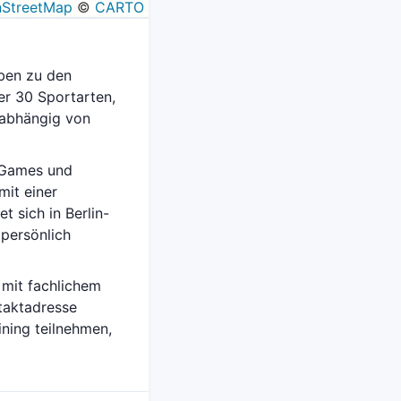
StreetMap
©
CARTO
aben zu den
r 30 Sportarten,
unabhängig von
y Games und
mit einer
t sich in Berlin-
 persönlich
 mit fachlichem
taktadresse
ining teilnehmen,