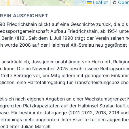
Leaflet
|
©
Open
EREIN AUSZEICHNET
90 Friedrichshain blickt auf eine Geschichte zurück, die bis
riebssportgemeinschaft Aufbau Friedrichshain, ab 1954 un
Berlin (IHB). Seit dem 1. Juli 1990 trägt der Verein seinen
h wurde 2008 auf der Halbinsel Alt-Stralau neu gegründet 
 ausdrücklich, dass jeder unabhängig von Herkunft, Religio
en kann. Die im November 2025 beschlossene Beitragsordn
ffelte Beiträge vor, um Mitgliedern mit geringerem Einkom
lichen; eine Härtefallregelung für Transferleistungsbezieh
det sich nach eigenen Angaben an einer Wachstumsgrenze: 
egrenzten Platzkapazitäten auf der Halbinsel Stralau läuft 
hase. Für bestimmte Jahrgänge (2011, 2012, 2013, 2016 un
betrainings mehr angeboten. Interessierte für den Jugendb
endleiter Julian Marsell.