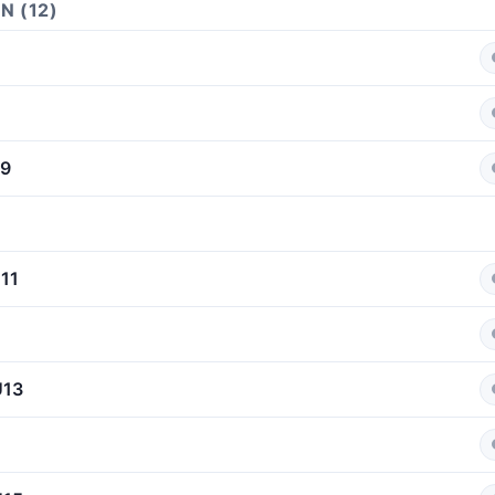
N (12)
U9
U11
U13