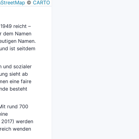
StreetMap
©
CARTO
 1949 reicht –
ter dem Namen
 heutigen Namen.
und ist seitdem
n und sozialer
ung sieht ab
men eine faire
ende besteht
Mit rund 700
eine
d 2017) werden
ereich wenden