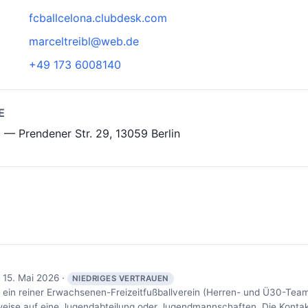
fcballcelona.clubdesk.com
marceltreibl@web.de
+49 173 6008140
E
 — Prendener Str. 29, 13059 Berlin
 15. Mai 2026 ·
NIEDRIGES VERTRAUEN
t ein reiner Erwachsenen-Freizeitfußballverein (Herren- und Ü30-Team
nweise auf eine Jugendabteilung oder Jugendmannschaften. Die Kontak