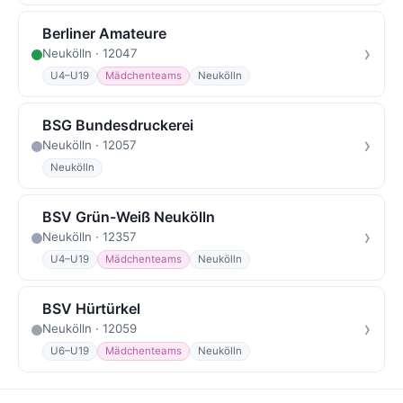
Berliner Amateure
›
Neukölln · 12047
U4–U19
Mädchenteams
Neukölln
BSG Bundesdruckerei
›
Neukölln · 12057
Neukölln
BSV Grün-Weiß Neukölln
›
Neukölln · 12357
U4–U19
Mädchenteams
Neukölln
BSV Hürtürkel
›
Neukölln · 12059
U6–U19
Mädchenteams
Neukölln