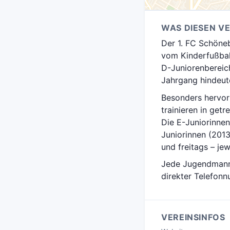
WAS DIESEN V
Der 1. FC Schöneb
vom Kinderfußball
D-Juniorenbereich
Jahrgang hindeut
Besonders hervor
trainieren in get
Die E-Juniorinnen
Juniorinnen (2013
und freitags – je
Jede Jugendmanns
direkter Telefon
VEREINSINFOS