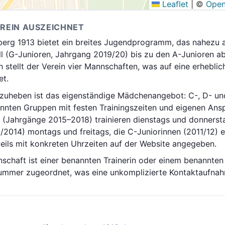
Leaflet
|
©
Open
EREIN AUSZEICHNET
erg 1913 bietet ein breites Jugendprogramm, das nahezu al
 (G-Junioren, Jahrgang 2019/20) bis zu den A-Junioren ab
 stellt der Verein vier Mannschaften, was auf eine erheblic
et.
zuheben ist das eigenständige Mädchenangebot: C-, D- un
rennten Gruppen mit festen Trainingszeiten und eigenen Ans
 (Jahrgänge 2015–2018) trainieren dienstags und donnersta
/2014) montags und freitags, die C-Juniorinnen (2011/12) 
weils mit konkreten Uhrzeiten auf der Website angegeben.
chaft ist einer benannten Trainerin oder einem benannten 
nummer zugeordnet, was eine unkomplizierte Kontaktaufnah