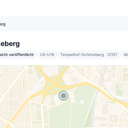
erg
neberg
cht veröffentlicht
U5–U19
Tempelhof-Schöneberg · 12157
M