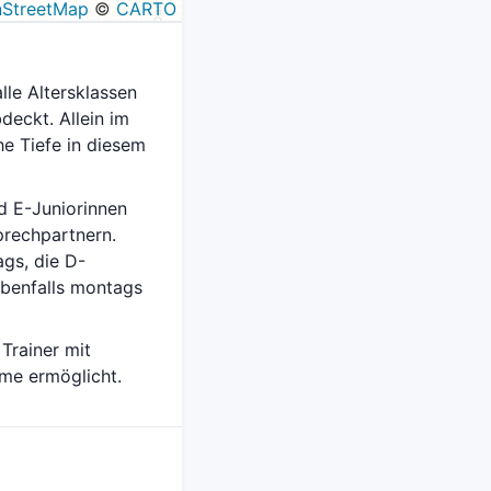
StreetMap
©
CARTO
le Altersklassen
deckt. Allein im
he Tiefe in diesem
d E-Juniorinnen
prechpartnern.
gs, die D-
ebenfalls montags
Trainer mit
me ermöglicht.