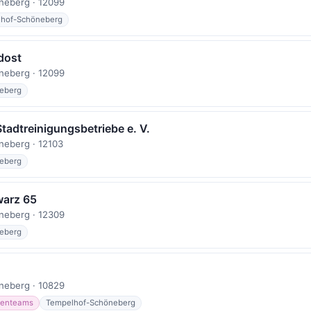
neberg · 12099
hof-Schöneberg
dost
neberg · 12099
eberg
Stadtreinigungsbetriebe e. V.
eberg · 12103
eberg
arz 65
neberg · 12309
eberg
neberg · 10829
enteams
Tempelhof-Schöneberg