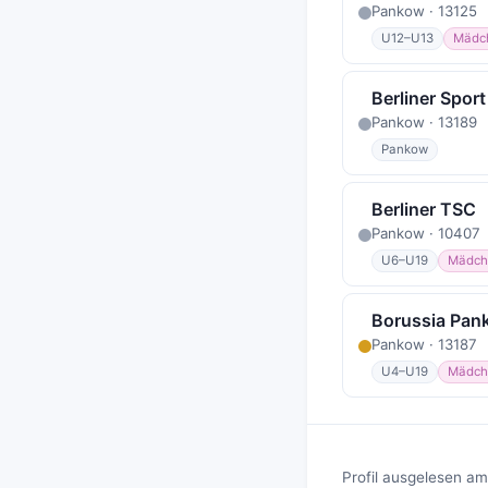
Pankow · 13125
U12–U13
Mädc
Berliner Spor
Pankow · 13189
Pankow
Berliner TSC
Pankow · 10407
U6–U19
Mädch
Borussia Pan
Pankow · 13187
U4–U19
Mädch
Profil ausgelesen am