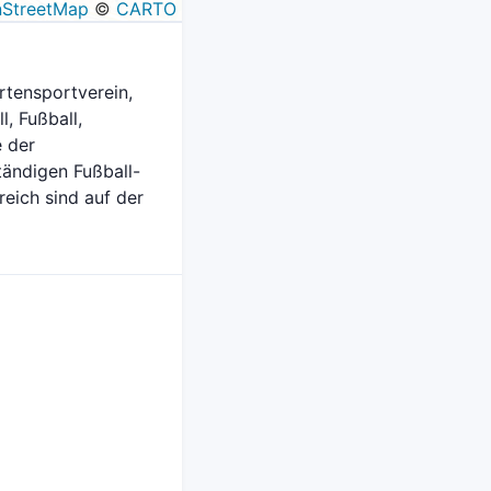
StreetMap
©
CARTO
artensportverein,
, Fußball,
e der
tändigen Fußball-
eich sind auf der