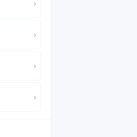
›
›
›
›