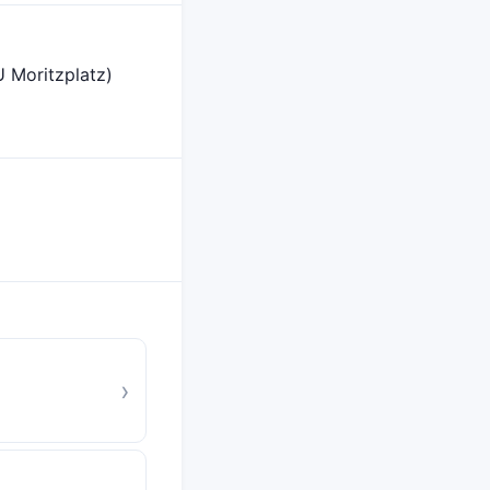
U Moritzplatz)
›