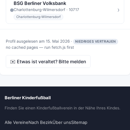
BSG Berliner Volksbank
›
Charlottenburg-Wilmersdorf · 10717
Charlottenburg-Wilmersdorf
Profil ausgelesen am 15. Mai 2026 ·
NIEDRIGES VERTRAUEN
no cached pages — run fetch.js first
✉️ Etwas ist veraltet? Bitte melden
Berliner Kinderfußball
Finden Sie einen Kinderfußballverein in der Nähe Ihres Kindes.
Alle Vereine
Nach Bezirk
Über uns
Sitemap